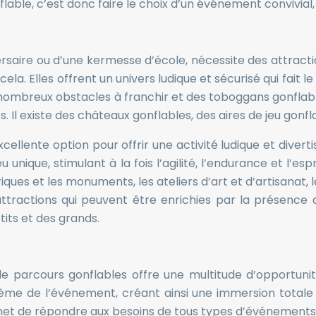
able, c’est donc faire le choix d’un événement convivial,
versaire ou d’une kermesse d’école, nécessite des attrac
ela. Elles offrent un univers ludique et sécurisé qui fait l
nombreux obstacles à franchir et des toboggans gonflable
. Il existe des châteaux gonflables, des aires de jeu gonfla
ellente option pour offrir une activité ludique et diverti
nique, stimulant à la fois l’agilité, l’endurance et l’esp
iques et les monuments, les ateliers d’art et d’artisanat, le
ttractions qui peuvent être enrichies par la présence d
tits et des grands.
 de parcours gonflables offre une multitude d’opportu
me de l’événement, créant ainsi une immersion totale po
rmet de répondre aux besoins de tous types d’événements